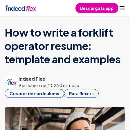
Skip to content
Descarga la app
How to write a forklift
operator resume:
template and examples
Indeed Flex
9 de febrero de 2026
0 min read
Creador de currículums
Para flexers